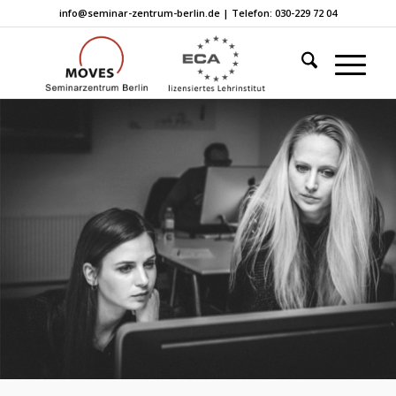
info@seminar-zentrum-berlin.de | Telefon: 030-229 72 04